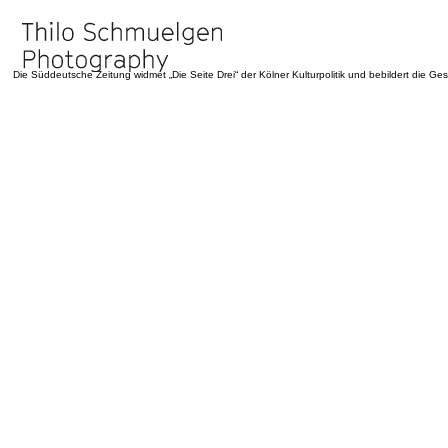
Die Süddeutsche Zeitung widmet „Die Seite Drei“ der Kölner Kulturpolitik und bebildert die 